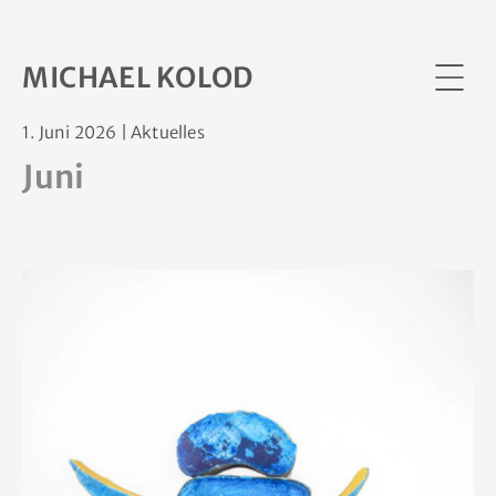
MICHAEL KOLOD
1. Juni 2026 | Aktuelles
Home
Juni
Bänder Schnüre Schlingen Streifen
Bündel Waben
Latten Lamellen
Röhren Sonden Säulen
Thermoplaste
Netze